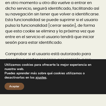
en otro momento u otro día vuelve a entrar en
dicho servicio, seguirá identificado, facilitando así
su navegación sin tener que volver a identificarse.
Esta funcionalidad se puede suprimir si el usuario
pulsa la funcionalidad [cerrar sesión], de forma
que esta cookie se elimina y la próxima vez que
entre en el servicio el usuario tendrá que iniciar
sesión para estar identificado.
Comprobar si el usuario está autorizado para
acceder a ciertos servicios, por ejemplo, para
Utilizamos cookies para ofrecerte la mejor experiencia en
participar en un concurso.
nuestra web.
Puedes aprender más sobre qué cookies utilizamos o
Adicionalmente, algunos servicios pueden utilizar
desactivarlas en los
ajustes
.
conectores con redes sociales tales como
Aceptar
Facebook o Twitter. Cuando el usuario se registra
en un servicio con credenciales de una red social,
autoriza a la red social a guardar una Cookie
persistente que recuerda su identidad y le